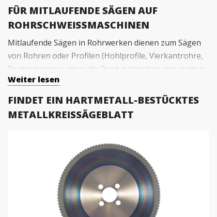
FÜR MITLAUFENDE SÄGEN AUF
ROHRSCHWEISSMASCHINEN
Mitlaufende Sägen in Rohrwerken dienen zum Sägen
von Rohren oder Profilen (Hohlprofile, Vierkantrohre,
Rechteckrohre), ohne die Produktionslinie anzuhalten
Weiter lesen
oder zu verlangsamen. Dies ermöglicht eine optimale
Produktion in den kontinuierlichen
FINDET EIN HARTMETALL-BESTÜCKTES
Fertigungsprozessen.
METALLKREISSÄGEBLATT
Die KINS‘ ORANGE-Serie besteht aus TCT-
Kreissägeblättern (Hartmetall), die speziell für
mitlaufende Sägen entwickelt wurden. Jedes Sägeblatt
dieser Serie ist für spezifische Schnittanforderungen
ausgelegt und gewährleistet optimale Ergebnisse:
KINS' ORANGE SpeedMaster
- Entwickelt für das
Hochgeschwindigkeitsschneiden von Rohren im