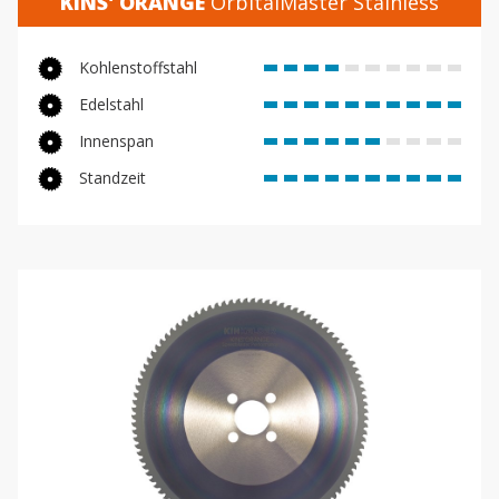
KINS' ORANGE
OrbitalMaster Stainless
Kohlenstoffstahl
Edelstahl
Innenspan
Standzeit