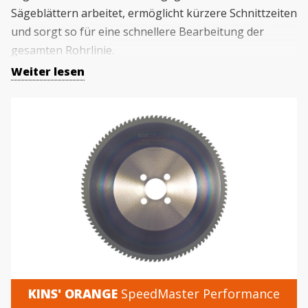
Sägeblättern arbeitet, ermöglicht kürzere Schnittzeiten
und sorgt so für eine schnellere Bearbeitung der
gesamten Rohrlinie.
Weiter lesen
Für dieses Verfahren kommen speziell entwickelte
Sägeblätter aus Hartmetall (TCT) oder
Schnellarbeitsstahl (HSS) zum Einsatz, um die Effizienz
zu steigern. Durch die Wahl des richtigen Sägeblatts
wird die Bearbeitungszeit verkürzt und die
Gesamtproduktivität optimiert.
KINS' ORANGE
SpeedMaster Performance