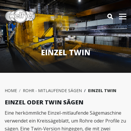
EINZEL TWIN
HOME
ROHR - MITLAUFENDE SÄGEN
EINZEL TWIN
EINZEL ODER TWIN SÄGEN
Eine herkömmliche Einzel-mitlaufende Sägemaschine
verwendet ein Kreissägeblatt, um Rohre oder Profile zu
sägen. Eine Twin-Version hingegen, die mit zwei