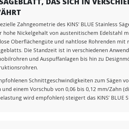
 SÄGEBLATT, DAS SICH IN VERSC
WÄHRT
ezielle Zahngeometrie des KINS‘ BLUE Stainless Säg
r hohe Nickelgehalt von austenitischem Edelstahl mi
lose Oberflächengüte und nahtlose Rohrenden mit r
geblatts. Die Standzeit ist in verschiedenen Anwe
obilrohren und Auspuffanlagen bis hin zu Designm
ruktionsrohren.
mpfohlenen Schnittgeschwindigkeiten zum Sägen von
 und einem Vorschub von 0,06 bis 0,12 mm/Zahn (di
lastung wird empfohlen) steigert das KINS‘ BLUE Sta