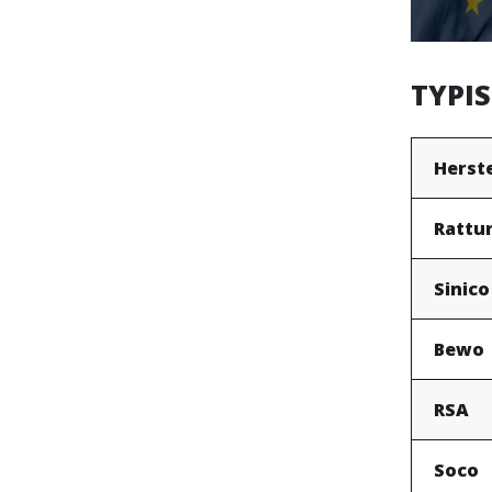
TYPI
Herste
Rattu
Sinico
Bewo
RSA
Soco