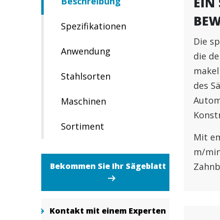
EIN
Beschreibung
BE
Spezifikationen
Die sp
Anwendung
die de
makel
Stahlsorten
des Sä
Autom
Maschinen
Konst
Sortiment
Mit e
m/min
geblatt
Bekommen Sie Ihr Sägeblatt
Zahnbe
xperten
Kontakt mit einem Experten