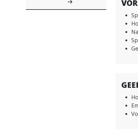
VOR
Sp
Ho
Na
Sp
Ge
GEE
Ho
Em
Vo