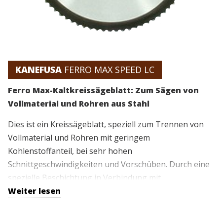
KANEFUSA
FERRO MAX SPEED LC
Ferro Max-Kaltkreissägeblatt: Zum Sägen von
Vollmaterial und Rohren aus Stahl
Dies ist ein Kreissägeblatt, speziell zum Trennen von
Vollmaterial und Rohren mit geringem
Kohlenstoffanteil, bei sehr hohen
Schnittgeschwindigkeiten und Vorschüben. Durch eine
spezielle Beschichtung in Verbindung mit
Hartmetallzähnen wird eine maximale Standzeit bei
Weiter lesen
gleichzeitig hoher Produktivität erreicht.