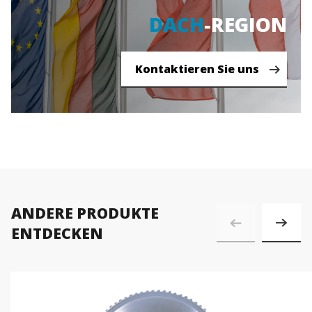
DACH
-REGION
ieren Sie uns
Kontaktieren Sie uns
ANDERE PRODUKTE
ENTDECKEN